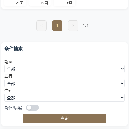
21画
19画
8画
<
1
>
1/1
条件搜索
笔画
五行
性别
简体/康熙：
查询