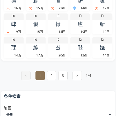
氇
觮
矑
馿
嚧
火
16画
火
15画
火
21画
水
14画
火
19画
lù
lù
lú
lù
lù
峍
䚄
䘵
廬
䐂
火
9画
15画
14画
19画
12画
lù
lù
lù
lù
lú
䎼
䌒
㪭
㪖
㜙
14画
17画
20画
12画
14画
<
1
2
3
>
1/4
条件搜索
笔画