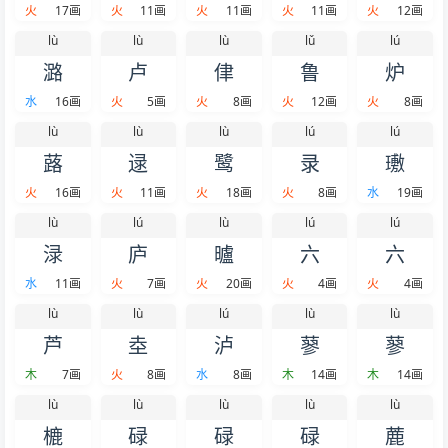
火
17画
火
11画
火
11画
火
11画
火
12画
lù
lù
lù
lǔ
lú
潞
卢
侓
鲁
炉
水
16画
火
5画
火
8画
火
12画
火
8画
lù
lù
lù
lú
lú
蕗
逯
鹭
录
璷
火
16画
火
11画
火
18画
火
8画
水
19画
lù
lú
lù
lú
lú
渌
庐
曥
六
六
水
11画
火
7画
火
20画
火
4画
火
4画
lù
lù
lú
lù
lù
芦
坴
泸
蓼
蓼
木
7画
火
8画
水
8画
木
14画
木
14画
lù
lù
lù
lù
lù
樚
碌
碌
碌
蔍