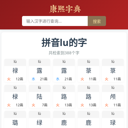
康熙字典
搜索
拼音lu的字
共检索到388个字
lù
lù
lú
lù
lù
禄
露
露
菉
菉
火
12画
水
21画
水
21画
火
11画
火
11画
lù
lù
lù
lù
lù
椂
陆
路
路
颅
火
12画
火
7画
火
13画
火
13画
火
11画
lú
lù
lù
lù
lù
璐
绿
鹿
鹿
琭